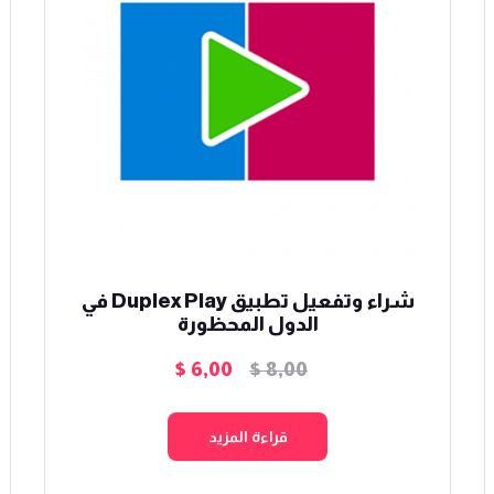
شراء وتفعيل تطبيق Duplex Play في
الدول المحظورة
$
6,00
$
8,00
السعر
السعر
الأصلي
الحالي
هو:
هو:
قراءة المزيد
$ 6,00.
$ 8,00.