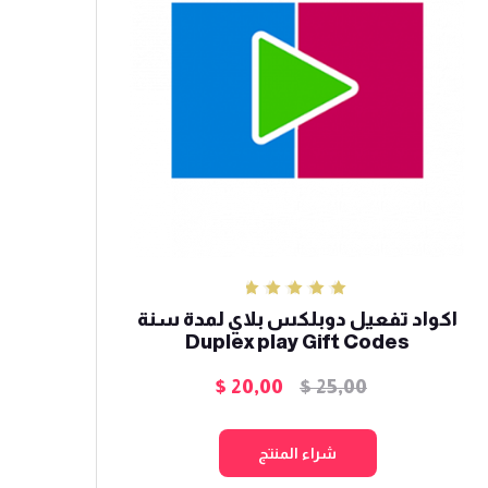
تم التقييم
اكواد تفعيل دوبلكس بلاي لمدة سنة
5.00
من 5
Duplex play Gift Codes
$
20,00
$
25,00
السعر
السعر
الأصلي
الحالي
هو:
هو:
شراء المنتج
$ 20,00.
$ 25,00.