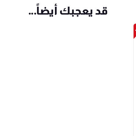
قد يعجبك أيضاً…