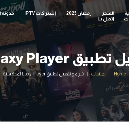
ة
المتجر
رمضان 2025
إشتراكات IPTV
مدونة ا
ات
اتصل بنا
Laxy Pla لمدة سنة
Home
المنتجات
شراء و تفعيل تطبيق Laxy Player لمدة سنة