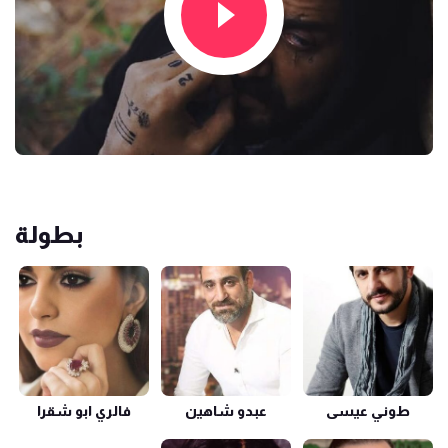
بطولة
طوني عيسى
عبدو شاهين
فالري ابو شقرا