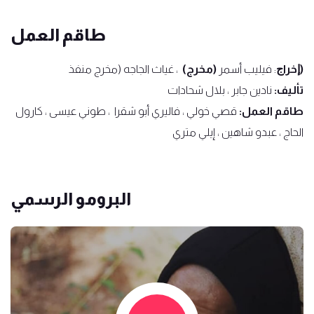
طاقم العمل
(ﺇﺧﺮاﺝ
: فيليب أسمر
(مخرج)
، غياث الجاجه (مخرج منفذ
ﺗﺄﻟﻴﻒ:
نادين جابر ، بلال شحادات
طاقم العمل:
قصي خولي ، فاليري أبو شقرا ، طوني عيسى ، كارول
الحاج ، عبدو شاهين ، إيلي متري
البرومو الرسمي