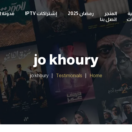
ة
المتجر
رمضان 2025
إشتراكات IPTV
مدونة ا
ات
اتصل بنا
jo khoury
jo khoury
Testimonials
Home