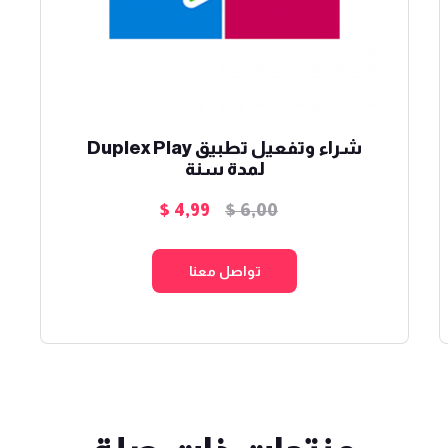
شراء وتفعيل تطبيق Duplex Play
لمدة سنة
$
4,99
$
6,00
السعر
السعر
الأصلي
الحالي
هو:
هو:
تواصل معنا
$ 4,99.
$ 6,00.