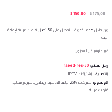
السعر
السعر
$
150,00
$
175,00
الأصلي
الحالي
هو:
هو:
من خلال هذه الخدمة ستحصل على 50 اتصال قنوات عربية لإعادة
$ 150,00.
$ 175,00.
البث
غير متوفر في المخزون
رمز المنتج:
raeed-res-50
التصنيف:
اشتراكات IPTV
الوسوم:
اشتراكات iptv
,
الباقة الماسية
,
ريدلاين
,
سيرفر سناب
,
قنوات عربية