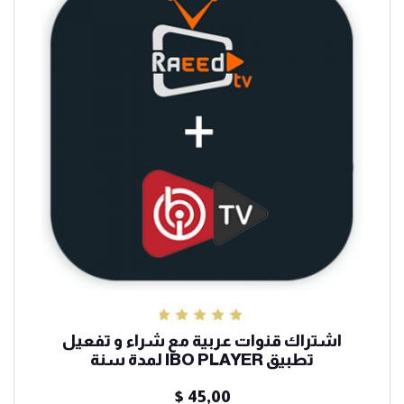
تم التقييم
اشتراك قنوات عربية مع شراء و تفعيل
5.00
من 5
تطبيق IBO PLAYER لمدة سنة
$
45,00