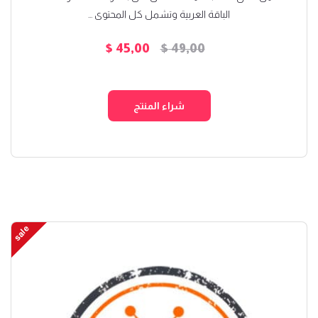
الباقة العربية وتشمل كل المحتوى ...
$
45,00
$
49,00
السعر
السعر
الأصلي
الحالي
هو:
هو:
شراء المنتج
$ 45,00.
$ 49,00.
sale