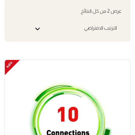
عرض ⁦2⁩ من كل النتائج
sale